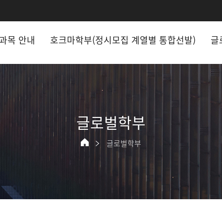
과목 안내
호크마학부(정시모집 계열별 통합선발)
글
글로벌학부
글로벌학부