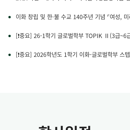
이화 창립 및 한·불 수교 140주년 기념 ⌜여성, 미
[❗중요] 26-1학기 글로벌학부 TOPIK Ⅱ(3급~
[❗중요] 2026학년도 1학기 이화-글로벌학부 스텝업데이