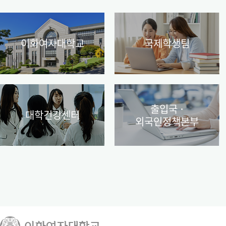
이화여자대학교
국제학생팀
출입국 〮
대학건강센터
외국인정책본부