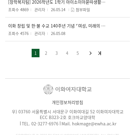
[장학복지팀] 2026학년도 1학기 아이소이아묻따생활장학금 신청 안내 (5. 18.(월) ~ 5. 22.(금))
조회수 4869
관리자
26.05.14
첨부파일
이화 창립 및 한·불 수교 140주년 기념 ⌜여성, 미래의 힘: 한·불 대화 140년⌟
조회수 4576
관리자
26.05.08
1
2
3
4
5
개인정보처리방침
우) 03760 서울특별시 서대문구 이화여대길 52 이화여자대학교
ECC B323-2호 호크마교양대학
TEL.
02-3277-6976
Mail.
hokmage@ewha.ac.kr