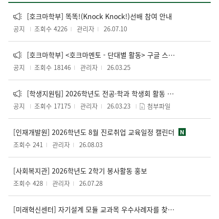
[호크마학부] 똑똑!(Knock Knock!)선배 참여 안내
공지
조회수 4226
관리자
26.07.10
[호크마학부] <호크마멘토 - 단대별 활동> 구글 스프레드 시트 링크 및 참여 안내
공지
조회수 18146
관리자
26.03.25
[학생지원팀] 2026학년도 전공·학과 학생회 활동 지원 사업 안내 (신청기간 4. 1.~10. 16.)
공지
조회수 17175
관리자
26.03.23
첨부파일
[인재개발원] 2026학년도 8월 진로취업 교육일정 캘린더
N
조회수 241
관리자
26.08.03
[사회복지관] 2026학년도 2학기 봉사활동 홍보
조회수 428
관리자
26.07.28
[미래혁신센터] 자기설계 모듈 교과목 우수사례자를 찾습니다!